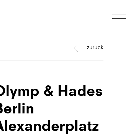
zurück
Olymp & Hades
Berlin
Alexanderplatz