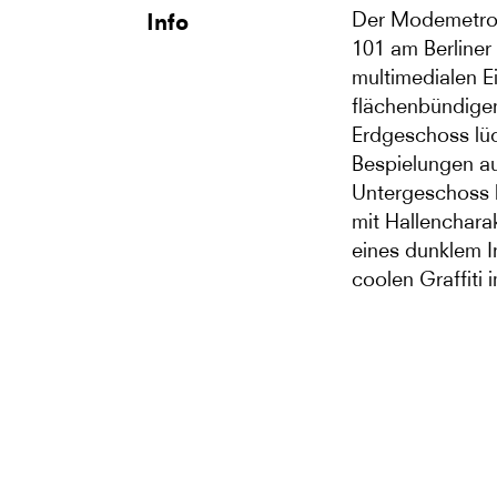
Der Modemetrop
Info
101 am Berliner
multimedialen E
flächenbündige
Erdgeschoss lü
Bespielungen au
Untergeschoss b
mit Hallenchara
eines dunklem I
coolen Graffiti 