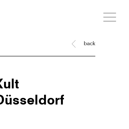
back
Kult
Düsseldorf